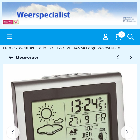
Cookie preferences are available. Choose settings or allow all coo
0
Home
/
Weather stations
/
TFA
/
35.1145.54 Largo Weerstation
Overview