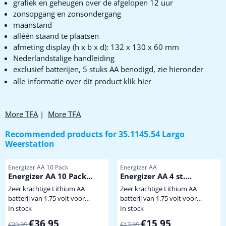
grafiek en geheugen over de afgelopen 12 uur
zonsopgang en zonsondergang
maanstand
alléén staand te plaatsen
afmeting display (h x b x d): 132 x 130 x 60 mm
Nederlandstalige handleiding
exclusief batterijen, 5 stuks AA benodigd, zie hieronder
alle informatie over dit product klik hier
More TFA
|
More TFA
Recommended products for
35.1145.54 Largo
Weerstation
Item number
Item number
Energizer AA 10 Pack
Energizer AA
Energizer AA 10 Pack
Energizer AA 4 st.
Extreem krachtige
Extreem krachtige
Zeer krachtige Lithium AA
Zeer krachtige Lithium AA
Winterbestendige
Winterbestendige
batterij van 1.75 volt voor
batterij van 1.75 volt voor
Lithium Batterij
Lithium Batterij
gebruik onder extreem zware
gebruik onder extreem zware
In stock
In stock
omstandigheden of langdurige
omstandigheden of langdurige
From 39,95 for 36,95
From 17,95 for 15,95
€36,95
€15,95
€39,95
€17,95