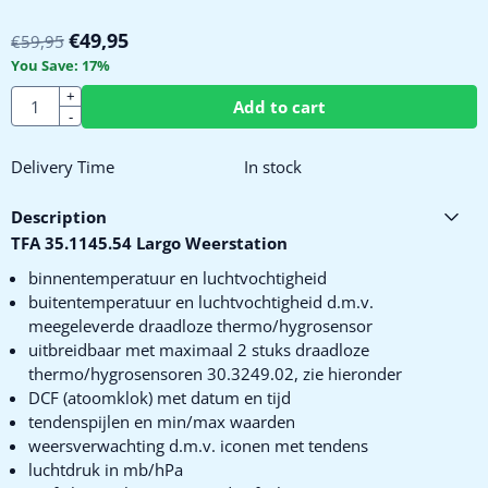
€
49,95
€
59,95
You Save:
17
%
Quantity
+
Add to cart
-
Delivery Time
In stock
Description
TFA 35.1145.54 Largo Weerstation
binnentemperatuur en luchtvochtigheid
buitentemperatuur en luchtvochtigheid d.m.v.
meegeleverde draadloze thermo/hygrosensor
uitbreidbaar met maximaal 2 stuks draadloze
thermo/hygrosensoren 30.3249.02, zie hieronder
DCF (atoomklok) met datum en tijd
tendenspijlen en min/max waarden
weersverwachting d.m.v. iconen met tendens
luchtdruk in mb/hPa