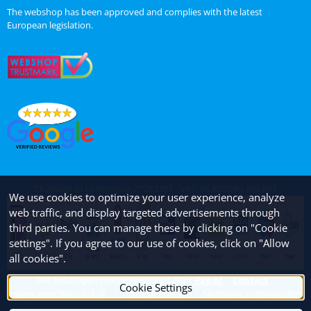
The webshop has been approved and complies with the latest
European legislation.
Chamber of Commerce: 27263707 - VAT: NL8203.95.109.B01
We use cookies to optimize your user experience, analyze
web traffic, and display targeted advertisements through
third parties. You can manage these by clicking on "Cookie
settings". If you agree to our use of cookies, click on "Allow
all cookies".
Alle betalingen worden verzorgd door
Pay.nl
Contact
Cookie Settings
www.weerspecialist.nl
|
Privacy Policy
|
Algemene voorwaarden