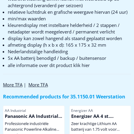
achtergrond (veranderd per seizoen)
relatieve luchtdruk en grafische weergave hiervan (24 uur)
min/max waarden
kleurendisplay met instelbare helderheid / 2 stappen /
netadapter wordt meegeleverd / permanent verlicht
display kan zowel hangend als staand geplaatst worden
afmeting display (h x b x d): 165 x 175 x 32 mm
Nederlandstalige handleiding
5x AA batterij benodigd / backup / buitensensor
alle informatie over dit product klik hier
More TFA
|
More TFA
Recommended products for
35.1150.01 Weerstation
Item number
Item number
AA Industrial
Energizer AA
Panasonic AA Industrial
Energizer AA 4 st.
Powerline
Extreem krachtige
Professionele industriële
Zeer krachtige Lithium AA
Winterbestendige
Panasonic Powerline Alkaline
batterij van 1.75 volt voor
Lithium Batterij