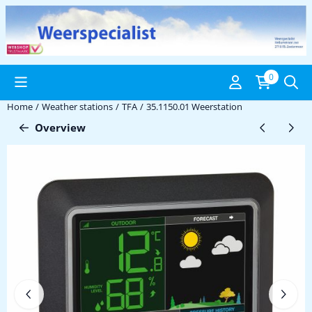
Cookie preferences are available. Choose settings or allow all coo
0
Home
/
Weather stations
/
TFA
/
35.1150.01 Weerstation
Overview