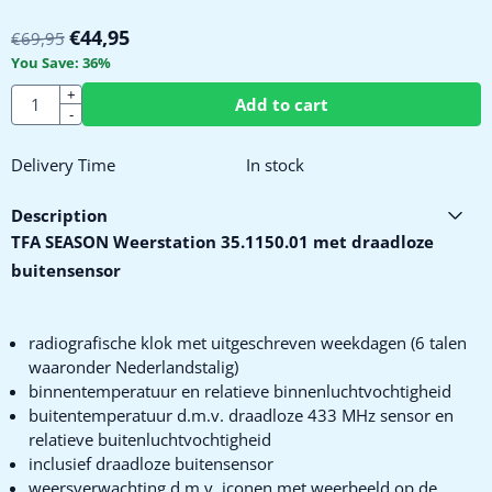
€
44,95
€
69,95
You Save:
36
%
Quantity
+
Add to cart
-
Delivery Time
In stock
Description
TFA SEASON Weerstation 35.1150.01 met draadloze
buitensensor
radiografische klok met uitgeschreven weekdagen (6 talen
waaronder Nederlandstalig)
binnentemperatuur en relatieve binnenluchtvochtigheid
buitentemperatuur d.m.v. draadloze 433 MHz sensor en
relatieve buitenluchtvochtigheid
inclusief draadloze buitensensor
weersverwachting d.m.v. iconen met weerbeeld op de