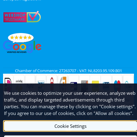
Chamber of Commerce: 27263707 - VAT: NL8203.95.109.B01
We use cookies to optimize your user experience, analyze web
traffic, and display targeted advertisements through third
parties. You can manage these by clicking on "Cookie settings".
Alle betalingen worden verzorgd door
Pay.nl
Contact
If you agree to our use of cookies, click on "Allow all cookies".
www.weerspecialist.nl
|
Privacy Policy
|
Algemene voorwaarden
Cookie Settings