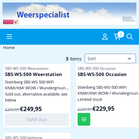
Cookie preferences are available. Choose settings or allow all coo
0
Home
Sort method
3
Items
Item number
Item number
SBS-WS-500 Weerstation
SBS-WS-500 Occasion
SBS-WS-500 Weerstation
SBS-WS-500 Occasion
Steinberg SBS-WS-500 WiFi
Steinberg SBS-WS-500 WiFi
KNMI/KMI WOW / Wunderground
KNMI/KMI WOW / Wundergroun
/ Weathercloud Weerstation 868
Sold out, alternative available, see
/ Weathercloud Weerstation 868
Limited stock
MHz zeer fraai TFT
below
MHz zeer fraai TFT
kleurenscherm, naar eigen smaak
From 299,95 for 229,95
From 299,95 for 249,95
€229,95
€249,95
€299,95
€299,95
kleurenscherm, naar eigen smaa
in te stellen met lichte- of donkere
in te stellen met lichte- of donker
achtergrond lichtsterkte,
Sold Out
achtergrond lichtsterkte,
helderheid, achtergrondverlichting
helderheid, achtergrondverlichti
instelbaar of automatisch, geen
instelbaar of automatisch, geen
kijkhoek! staand of hangend te
Item number
SBS-WS-500-lightning